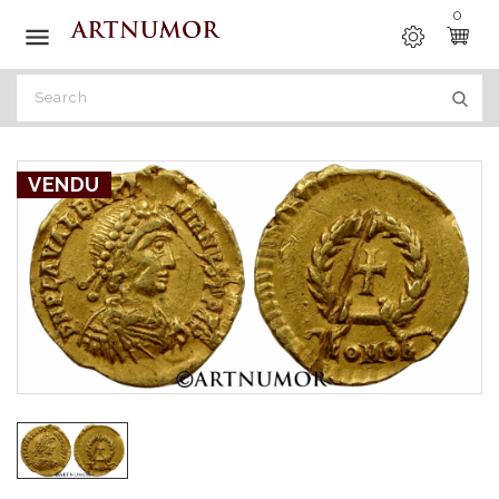
0

VENDU