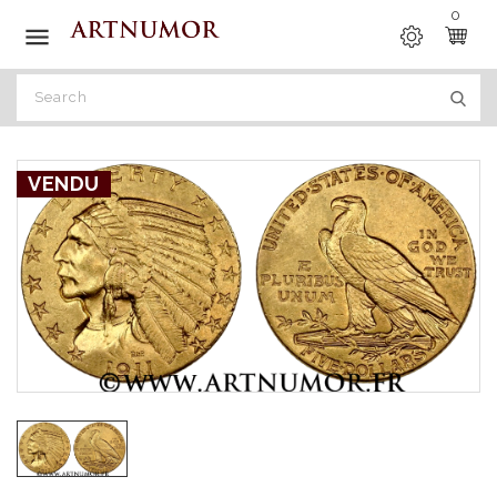
0

VENDU