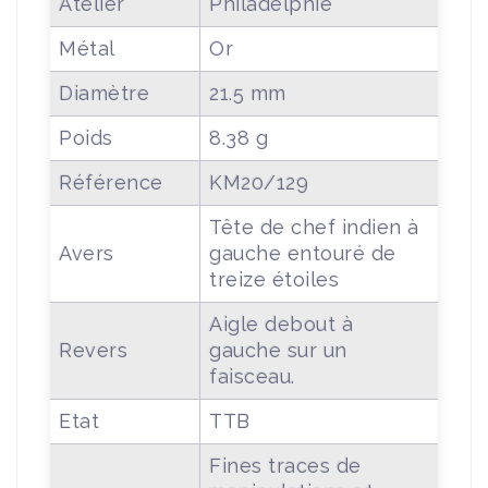
Atelier
Philadelphie
Métal
Or
Diamètre
21.5 mm
Poids
8.38 g
Référence
KM20/129
Tête de chef indien à
Avers
gauche entouré de
treize étoiles
Aigle debout à
Revers
gauche sur un
faisceau.
Etat
TTB
Fines traces de