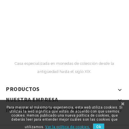
Casa especializada en monedas de colección desde la
antigüedad hasta el siglo XIX.
PRODUCTOS

NUESTRA EMPRESA

Para mejorar al máximo tu experiencia, esta web utiliza cookies. Si
INFORMACIÓN DE LA TIENDA

utilizas la web significa que estás de acuerdo con que usemos
cookies. Hemos publicado una nueva política de cookies, que
deberás leer para entender mejor cuáles son las cookies que
utilizamos.
Ver la política de cookies.
Ok