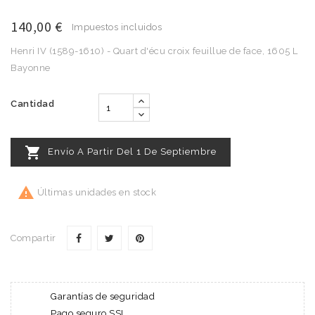
140,00 €
Impuestos incluidos
Henri IV (1589-1610) - Quart d'écu croix feuillue de face, 1605 L
Bayonne
Cantidad

Envío A Partir Del 1 De Septiembre

Últimas unidades en stock
Compartir
Garantías de seguridad
Pago seguro SSL