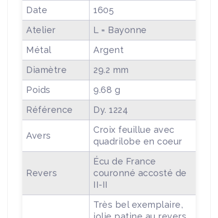
Date
1605
Atelier
L = Bayonne
Métal
Argent
Diamètre
29.2 mm
Poids
9.68 g
Référence
Dy. 1224
Croix feuillue avec
Avers
quadrilobe en coeur
Écu de France
Revers
couronné accosté de
II-II
Très bel exemplaire,
jolie patine au revers,