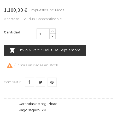
1.100,00 €
Impuestos incluidos
Anastase - Solidus, Constantinople
Cantidad

Envío A Partir Del 1 De Septiembre

Últimas unidades en stock
Compartir
Garantías de seguridad
Pago seguro SSL