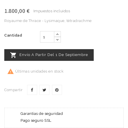
1.800,00 €
Impuestos incluidos
Royaume de Thrace - Lysimaque, tétradrachme
Cantidad

Envío A Partir Del 1 De Septiembre

Últimas unidades en stock
Compartir
Garantías de seguridad
Pago seguro SSL