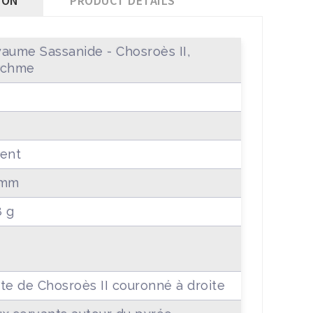
ION
PRODUCT DETAILS
aume Sassanide - Chosroès II,
achme
ent
 mm
8 g
te de Chosroès II couronné à droite