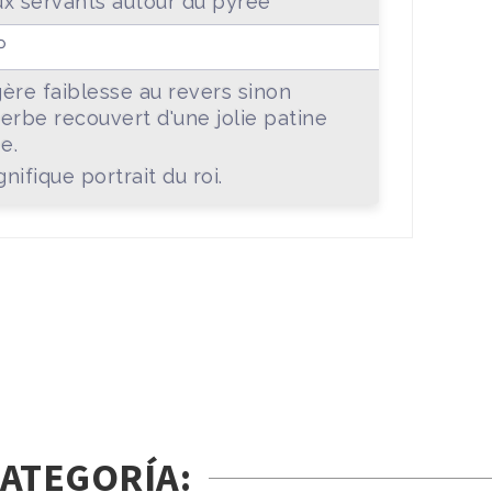
x servants autour du pyrée
P
ère faiblesse au revers sinon
erbe recouvert d'une jolie patine
e.
nifique portrait du roi.
ATEGORÍA: