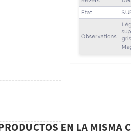
Revers
Deu
Etat
SU
Lég
sup
Observations
gris
Mag
 PRODUCTOS EN LA MISMA C