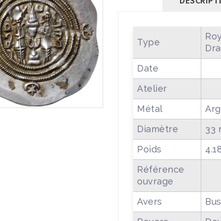
DESCRIPT
Roy
Type
Dr
Date
Atelier
Métal
Arg
Diamètre
33
Poids
4.1
Référence
ouvrage
Avers
Bus