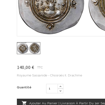
140,00 €
TTC
Royaume Sassanide - Chosroès II, Drachme
Quantité

Ajouter Au Panier | Livraison À Partir Du 1er 