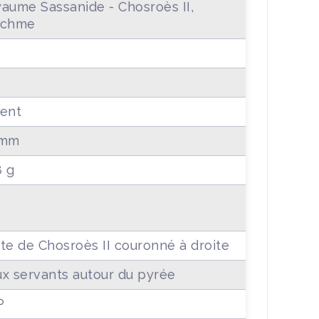
aume Sassanide - Chosroès II,
achme
ent
 mm
8 g
te de Chosroès II couronné à droite
x servants autour du pyrée
P