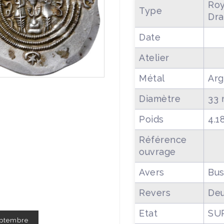
Roy
Type
Dr
Date
Atelier
Métal
Arg
Diamètre
33
Poids
4.1
Référence
ouvrage
Avers
Bus
Revers
Deu
Etat
SU
Septembre