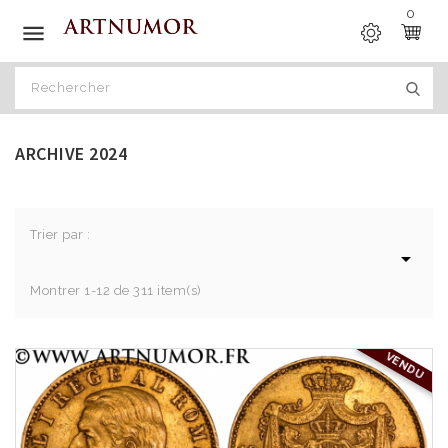
0

ARCHIVE 2024
Trier par :

Montrer 1-12 de 311 item(s)
VENDU