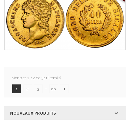
Montrer 1-12 de 311 item(s)
…

1
2
3
26
NOUVEAUX PRODUITS
