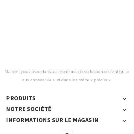
Maison spécialisée dans les monnaies de collection de l'antiquité
aux années 1800 et dans les métaux précieux.
PRODUITS

NOTRE SOCIÉTÉ

INFORMATIONS SUR LE MAGASIN
