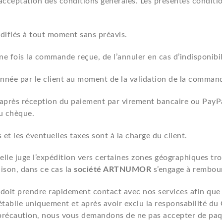
acceptation des conditions générales. Les présentes conditio
odifiés à tout moment sans préavis.
une fois la commande reçue, de l’annuler en cas d’indisponibi
donnée par le client au moment de la validation de la comman
s après réception du paiement par virement bancaire ou PayPa
u chèque.
s et les éventuelles taxes sont à la charge du client.
elle juge l’expédition vers certaines zones géographiques trop
aison, dans ce cas la
société ARTNUMOR
s’engage à rembou
 doit prendre rapidement contact avec nos services afin que
tablie uniquement et après avoir exclu la responsabilité du 
récaution, nous vous demandons de ne pas accepter de paq