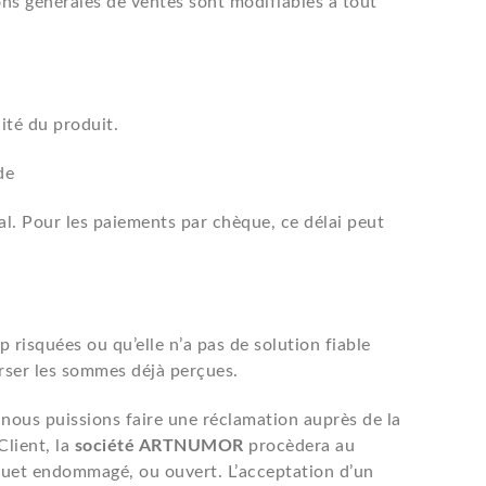
ns générales de ventes sont modifiables à tout
lité du produit.
de
l. Pour les paiements par chèque, ce délai peut
 risquées ou qu’elle n’a pas de solution fiable
rser les sommes déjà perçues.
 nous puissions faire une réclamation auprès de la
Client, la
société ARTNUMOR
procèdera au
uet endommagé, ou ouvert. L’acceptation d’un