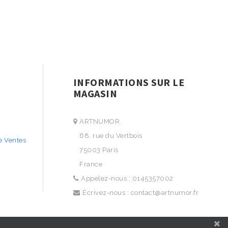
INFORMATIONS SUR LE
MAGASIN
ARTNUMOR
68, rue du Vertbois
e Ventes
75003 Paris
France
Appelez-nous :
0145357002
Écrivez-nous :
contact@artnumor.fr