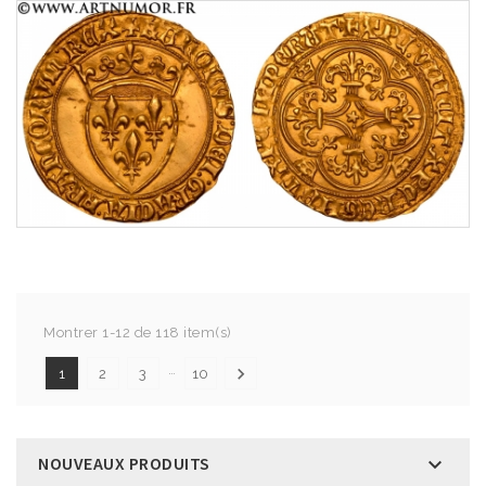
Montrer 1-12 de 118 item(s)
…

1
2
3
10
NOUVEAUX PRODUITS
