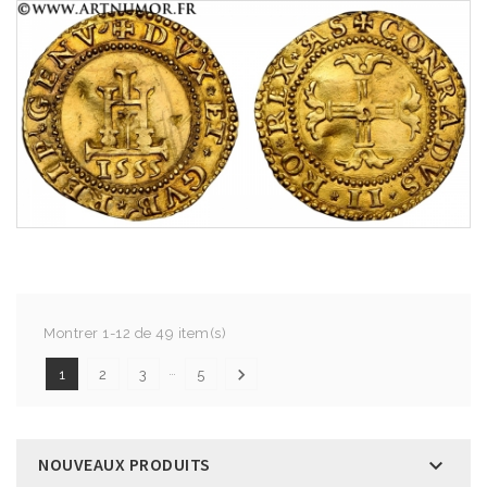
Montrer 1-12 de 49 item(s)
…

1
2
3
5
NOUVEAUX PRODUITS
