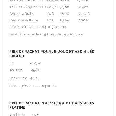
22 Carats (900/1000)
55,50€
6,38€
49,12€
18 Carats (750/1000)
48,5€
5,58€
42,92€
Dentaire Riche
34€
3,91€
30,09€
Dentaire Palladié
20€
2,30€
17,70€
Prix exprimé en euro par gramme.
Taxe forfaitaire de 11.5% perçue (prix en gras)
PRIX DE RACHAT POUR : BIJOUX ET ASSIMILÉS
ARGENT
Fin
689 €
1er Titre
450€
2ème Titre
400€
Prix exprimé en euro par kilo
PRIX DE RACHAT POUR : BIJOUX ET ASSIMILÉS
PLATINE
Joaillerie
15 €