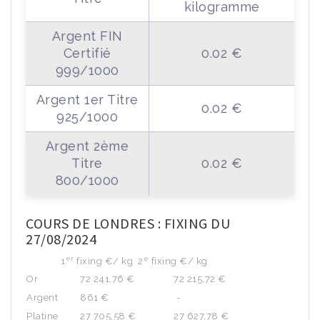
kilogramme
Argent FIN
Certifié
0.02 €
999/1000
Argent 1er Titre
0.02 €
925/1000
Argent 2ème
Titre
0.02 €
800/1000
COURS DE LONDRES : FIXING DU
27/08/2024
er
e
1
fixing €/ kg 2
fixing €/ kg
Or
72 241,76 €
72 215,72 €
Argent
861 €
-
Platine
27 705,58 €
27 627,78 €