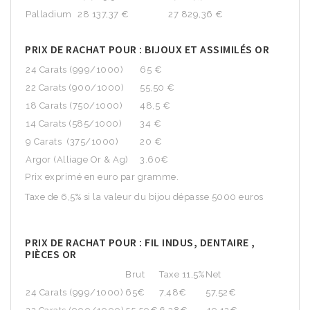
Palladium
28 137,37 €
27 829,36 €
PRIX DE RACHAT POUR : BIJOUX ET ASSIMILÉS OR
24 Carats (999/1000)
65 €
22 Carats (900/1000)
55,50 €
18 Carats (750/1000)
48,5 €
14 Carats (585/1000)
34 €
9 Carats (375/1000)
20 €
Argor (Alliage Or & Ag)
3.60€
Prix exprimé en euro par gramme.
Taxe de 6,5% si la valeur du bijou dépasse 5000 euros
PRIX DE RACHAT POUR : FIL INDUS, DENTAIRE ,
PIÈCES OR
Brut
Taxe 11,5%
Net
24 Carats (999/1000)
65€
7,48€
57,52€