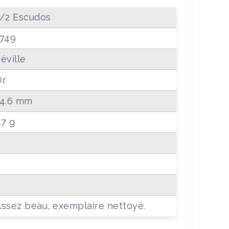
/2 Escudos
1749
éville
Or
14.6 mm
.7 g
ssez beau, exemplaire nettoyé.