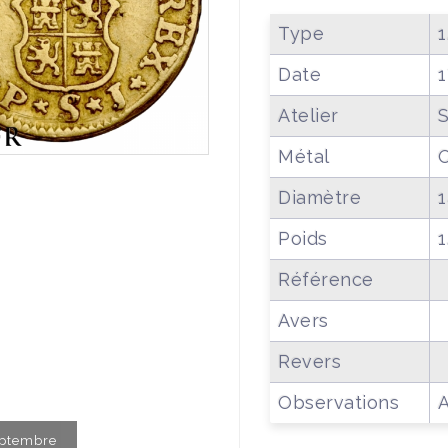
Type
1
Date
Atelier
S
Métal
Diamètre
Poids
1
Référence
Avers
Revers
Observations
A
Septembre