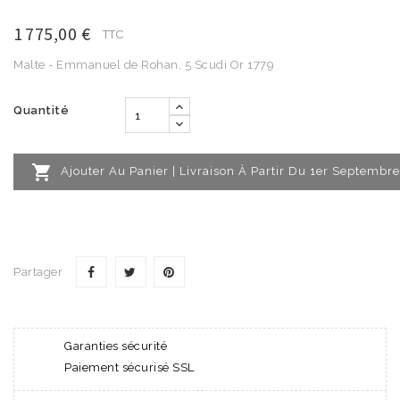
1 775,00 €
TTC
Malte - Emmanuel de Rohan, 5 Scudi Or 1779
Quantité

Ajouter Au Panier | Livraison À Partir Du 1er Septembre
Partager
Garanties sécurité
Paiement sécurisé SSL