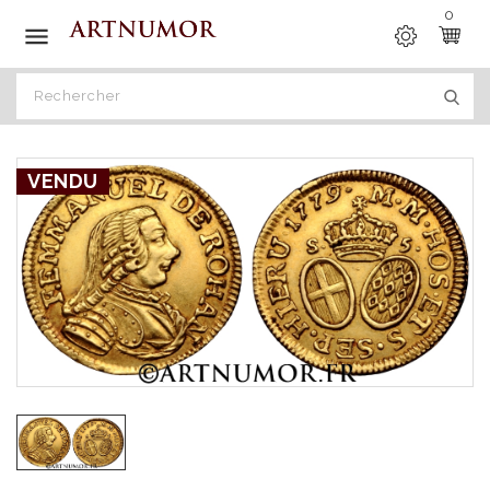
0

VENDU