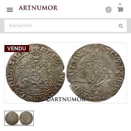
0

VENDU