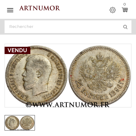
0

VENDU