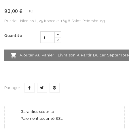
90,00 €
TTC
Russie - Nicolas II, 25 Kopecks 1896 Saint-Petersbourg
Quantité

Ajouter Au Panier | Livraison À Partir Du 1er Septembre
Partager
Garanties sécurité
Paiement sécurisé SSL