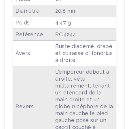
Diamètre
20.8 mm
Poids
4.47 g
Référence
RC.4244
Buste diadémé, drapé
Avers
et cuirassé d’Honorius
à droite
L'empereur debout à
droite, vêtu
militairement, tenant
un étendard de la
main droite et un
Revers
globe nicéphore de la
main gauche le pied
gauche posé sur un
captif couché à