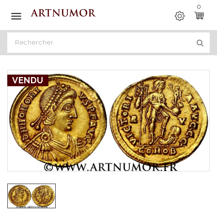
0

VENDU