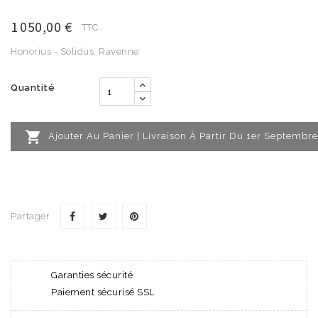
1 050,00 €
TTC
Honorius - Solidus, Ravenne
Quantité

Ajouter Au Panier | Livraison À Partir Du 1er Septembre
Partager
Garanties sécurité
Paiement sécurisé SSL