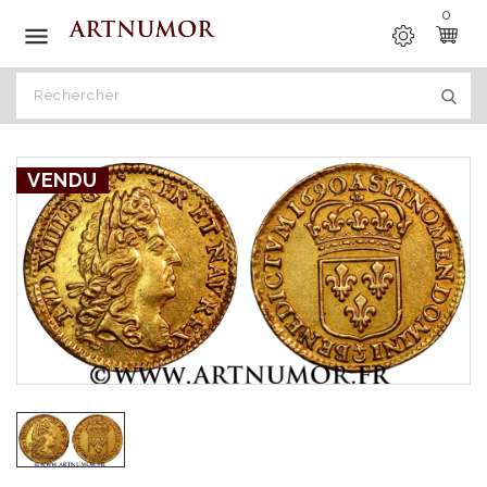
0

VENDU