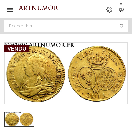
0

VENDU