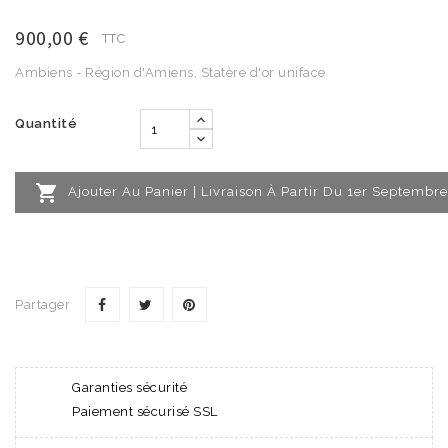
900,00 €
TTC
Ambiens - Région d'Amiens, Statère d'or uniface
Quantité

Ajouter Au Panier | Livraison À Partir Du 1er Septembre
Partager
Garanties sécurité
Paiement sécurisé SSL