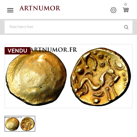
0

VENDU