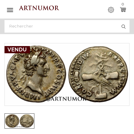
0

VENDU