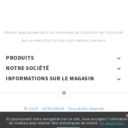
Maison spécialisée dans les monnaies de collection de l'antiquité
aux années 1800 et dans les métaux précieux.
PRODUITS

NOTRE SOCIÉTÉ

INFORMATIONS SUR LE MAGASIN

© 2026 - ARTNUMOR - Tous droits réservés
*}
En poursuivant votre navigation sur ce site, vous acceptez l'utilisation
de Cookies pour réaliser des statistiques de visites.
En savoir plus.