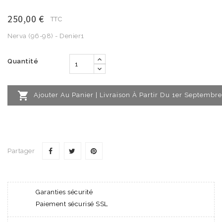
250,00 €
TTC
Nerva (96-98) - Denier1
Quantité

Ajouter Au Panier | Livraison À Partir Du 1er Septembre
Partager
Garanties sécurité
Paiement sécurisé SSL