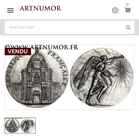
0

VENDU