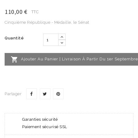
110,00 €
TTC
Cinquième République - Médaille, le Sénat
Quantité

Ajouter Au Panier | Livraison À Partir Du 1er Septembre
Partager
Garanties sécurité
Paiement sécurisé SSL