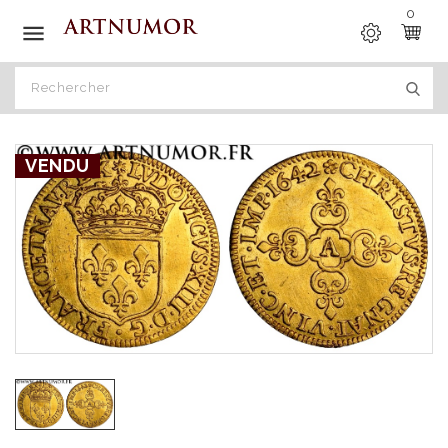
0

VENDU