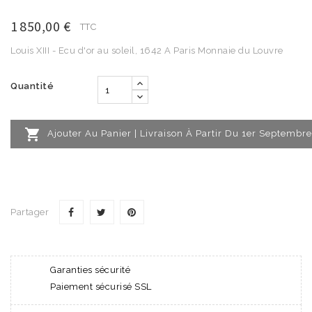
1 850,00 €
TTC
Louis XIII - Ecu d'or au soleil, 1642 A Paris Monnaie du Louvre
Quantité

Ajouter Au Panier | Livraison À Partir Du 1er Septembre
Partager
Garanties sécurité
Paiement sécurisé SSL