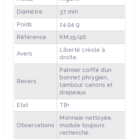
Diamètre
37 mm
Poids
24.94 g
Référence
KM.19/46
Liberté créole à
Avers
droite.
Palmier coiffé d’un
bonnet phrygien,
Revers
tambour canons et
drapeaux.
Etat
TB+
Monnaie nettoyée,
Observations
module toujours
recherché.