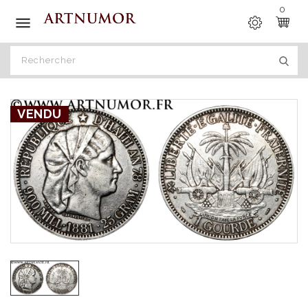
0

VENDU