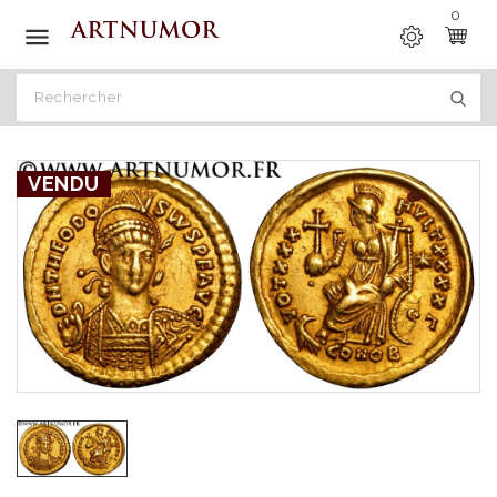
0

VENDU