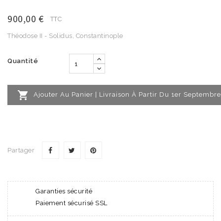
900,00 €
TTC
Théodose II - Solidus, Constantinople
Quantité

Ajouter Au Panier | Livraison À Partir Du 1er Septembre
Partager
Garanties sécurité
Paiement sécurisé SSL