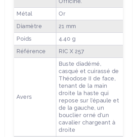
Officine.
Métal
Or
Diamètre
21 mm
Poids
4.40 g
Référence
RIC X 257
Buste diadémé,
casqué et cuirassé de
Théodose II de face,
tenant de la main
droite la haste qui
Avers
repose sur l'épaule et
de la gauche, un
bouclier orné d'un
cavalier chargeant à
droite