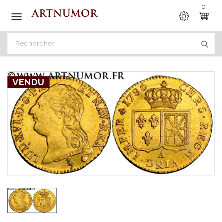
0

VENDU