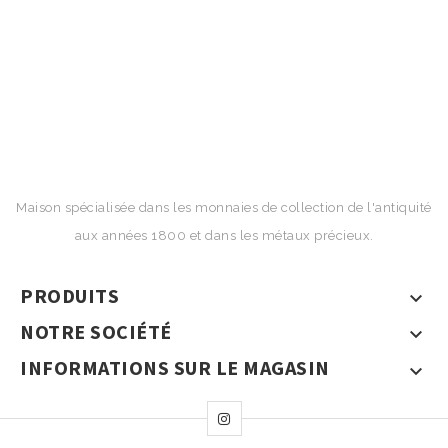
Maison spécialisée dans les monnaies de collection de l'antiquité
aux années 1800 et dans les métaux précieux.
PRODUITS

NOTRE SOCIÉTÉ

INFORMATIONS SUR LE MAGASIN
