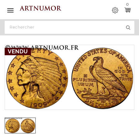
0

VENDU