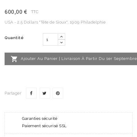
600,00 €
TTC
USA - 2.5 Dollars "Tête de Sioux", 1909 Philadelphie
Quantité

Ajouter Au Panier | Livraison À Partir Du 1er Septembre
Partager
Garanties sécurité
Paiement sécurisé SSL