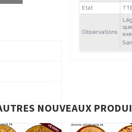
Etat
TT
Lég
que
Observations
exe
San
AUTRES NOUVEAUX PRODUI
VENDU