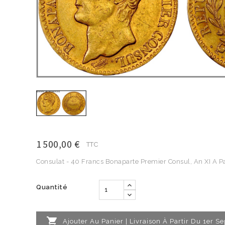
1 500,00 €
TTC
Consulat - 40 Francs Bonaparte Premier Consul, An XI A Pa
Quantité

Ajouter Au Panier | Livraison À Partir Du 1er 