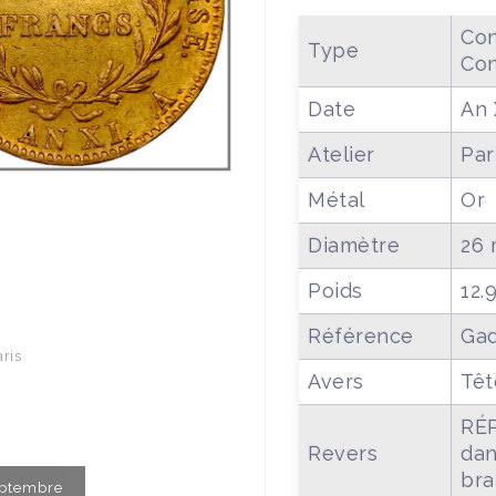
Con
Type
Con
Date
An 
Atelier
Par
Métal
Or
Diamètre
26
Poids
12.
Référence
Gad
ris
Avers
Têt
RÉ
Revers
dan
bra
Septembre