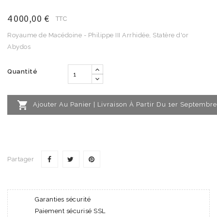
4 000,00 €
TTC
Royaume de Macédoine - Philippe III Arrhidée, Statère d'or
Abydos
Quantité

Ajouter Au Panier | Livraison À Partir Du 1er Septembre
Partager
Garanties sécurité
Paiement sécurisé SSL