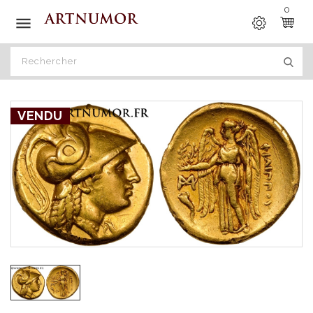
0

VENDU