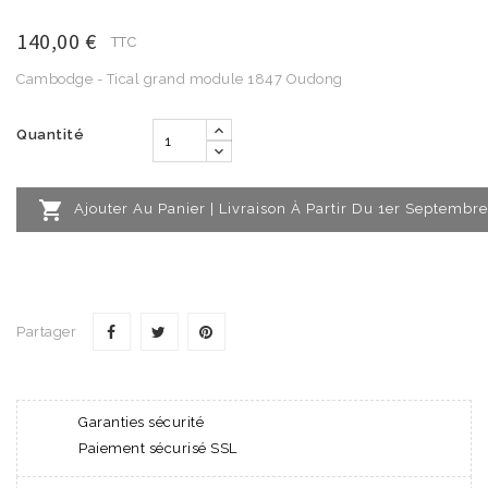
140,00 €
TTC
Cambodge - Tical grand module 1847 Oudong
Quantité

Ajouter Au Panier | Livraison À Partir Du 1er Septembre
Partager
Garanties sécurité
Paiement sécurisé SSL