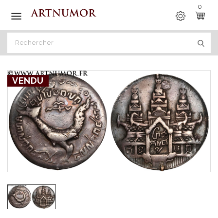
0

VENDU