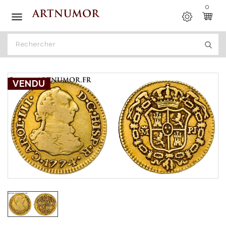
0

VENDU