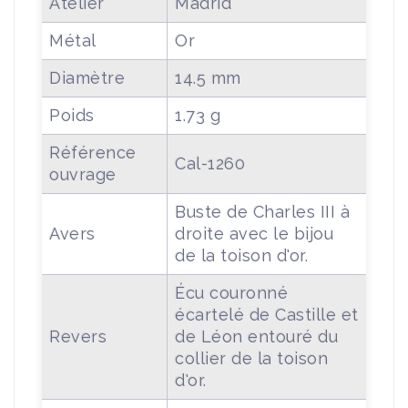
Atelier
Madrid
Métal
Or
Diamètre
14.5 mm
Poids
1.73 g
Référence
Cal-1260
ouvrage
Buste de Charles III à
Avers
droite avec le bijou
de la toison d'or.
Écu couronné
écartelé de Castille et
Revers
de Léon entouré du
collier de la toison
d'or.