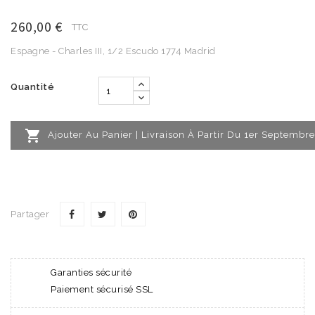
260,00 €
TTC
Espagne - Charles III, 1/2 Escudo 1774 Madrid
Quantité

Ajouter Au Panier | Livraison À Partir Du 1er Septembre
Partager
Garanties sécurité
Paiement sécurisé SSL