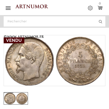
0

VENDU