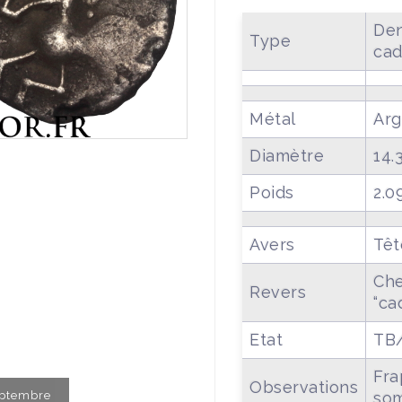
Den
Type
ca
Métal
Arg
Diamètre
14.
Poids
2.0
Avers
Têt
Che
Revers
“ca
Etat
TB
Fra
Observations
Septembre
som