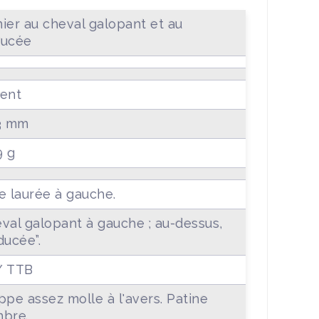
ier au cheval galopant et au
ducée
ent
3 mm
9 g
e laurée à gauche.
val galopant à gauche ; au-dessus,
ducée”.
/ TTB
ppe assez molle à l'avers. Patine
bre.