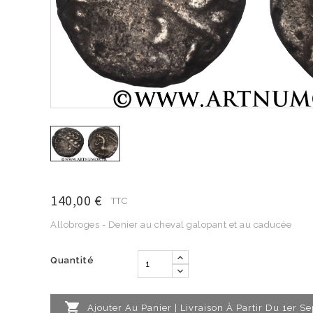
140,00 €
TTC
Allobroges - Denier au cheval galopant et au caducée
Quantité

Ajouter Au Panier | Livraison À Partir Du 1er 