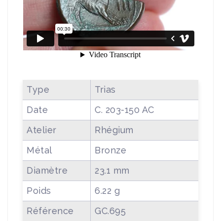
Type
Trias
Date
C. 203-150 AC
Atelier
Rhégium
Métal
Bronze
Diamètre
23.1 mm
Poids
6.22 g
Référence
GC.695