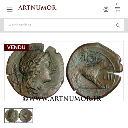
0

VENDU