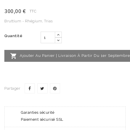
300,00 €
TTC
Bruttium - Rhégium, Trias
Quantité

Ajouter Au Panier | Livraison À Partir Du 1er Septembre
Partager
Garanties sécurité
Paiement sécurisé SSL