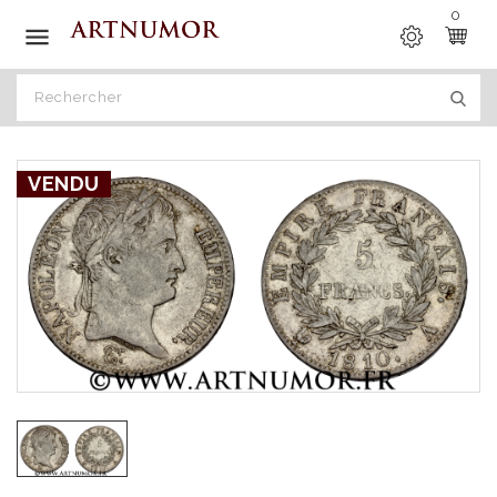
0

VENDU