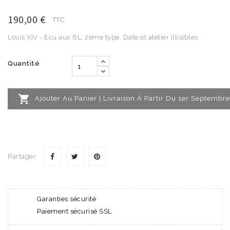
190,00 €
TTC
Louis XIV - Ecu aux 8L, 2ème type. Date et atelier illisibles
Quantité

Ajouter Au Panier | Livraison À Partir Du 1er Septembre
Partager
Garanties sécurité
Paiement sécurisé SSL