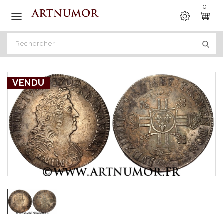
0

VENDU