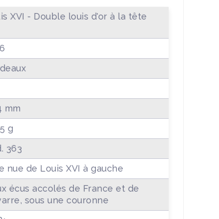
is XVI - Double louis d'or à la tête
e
6
deaux
4 mm
25 g
. 363
e nue de Louis XVI à gauche
x écus accolés de France et de
arre, sous une couronne