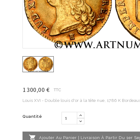
1 300,00 €
TTC
Louis XVI - Double louis d'or à la tête nue, 1786 K Bordeau
Quantité

Ajouter Au Panier | Livraison À Partir Du 1er 