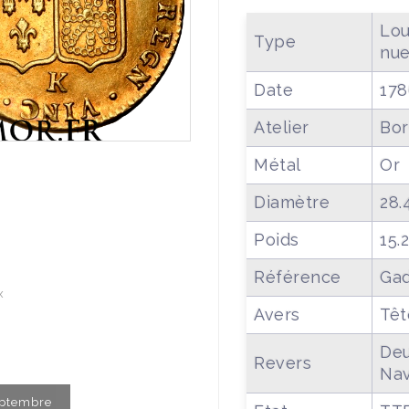
Lou
Type
nu
Date
178
Atelier
Bor
Métal
Or
Diamètre
28.
Poids
15.
Référence
Gad
x
Avers
Têt
Deu
Revers
Nav
Septembre