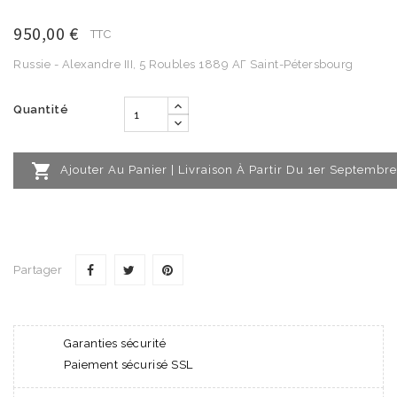
950,00 €
TTC
Russie - Alexandre III, 5 Roubles 1889 АГ Saint-Pétersbourg
Quantité

Ajouter Au Panier | Livraison À Partir Du 1er Septembre
Partager
Garanties sécurité
Paiement sécurisé SSL