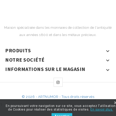
Maison spécialisée dans les monnaies de collection de l'antiquité
aux années 1800 et dans les métaux précieux.
PRODUITS

NOTRE SOCIÉTÉ

INFORMATIONS SUR LE MAGASIN

© 2026 - ARTNUMOR - Tous droits réservés
*}
En poursuivant votre navigation sur ce site, vous acceptez l'utilisation
de Cookies pour réaliser des statistiques de visites.
En savoir plus.