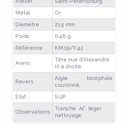
Atelier
Saint-Pétersbourg
Métal
Or
Diamètre
21.5 mm
Poids
6.46 g
Référence
KM.19/Y.42
Tête nue d'Alexandre
Avers
III à droite.
Aigle bicéphale
Revers
couronné.
Etat
SUP
Tranche АГ, léger
Observations
nettoyage.