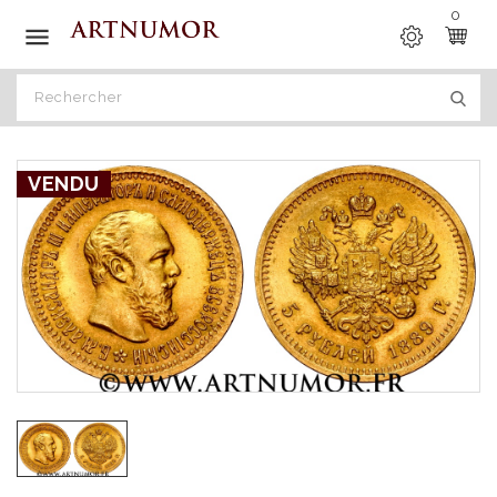
0

VENDU