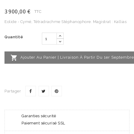
3 900,00 €
TTC
Eolide - Cymé, Tétradrachme Stéphanophore. Magistrat : Kallias
Quantité

Ajouter Au Panier | Livraison À Partir Du 1er Septembre
Partager
Garanties sécurité
Paiement sécurisé SSL