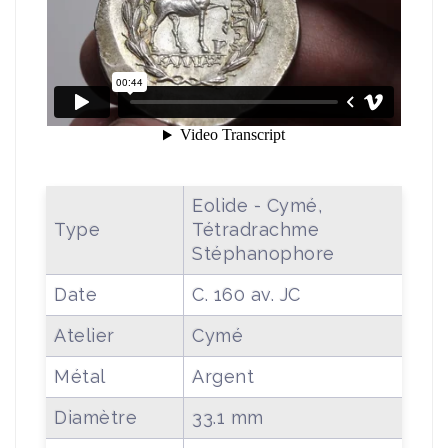
Eolide - Cymé,
Type
Tétradrachme
Stéphanophore
Date
C. 160 av. JC
Atelier
Cymé
Métal
Argent
Diamètre
33.1 mm