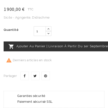
1 900,00 €
TTC
Sicile - Agrigente, Didrachme
Quantité

Ajouter Au Panier | Livraison À Partir Du 1er Septembre

Derniers articles en stock
Partager
Garanties sécurité
Paiement sécurisé SSL