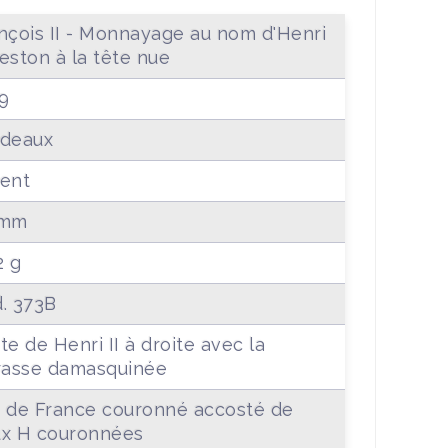
rançois II - Monnayage au nom d'Henri
 Teston à la tête nue
9
deaux
ent
 mm
2 g
. 373B
te de Henri II à droite avec la
rasse damasquinée
 de France couronné accosté de
x H couronnées