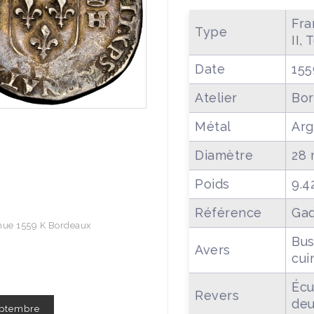
‌‌F
Type
II,
Date
155
Atelier
Bor
Métal
Arg
Diamètre
28
Poids
9.4
Référence
Gad
e nue 1559 K Bordeaux
Bus
Avers
cui
Écu
Revers
deu
Septembre