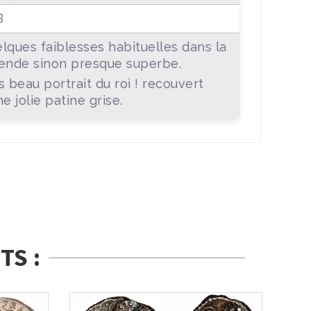
B
lques faiblesses habituelles dans la
ende sinon presque superbe.
s beau portrait du roi ! recouvert
ne jolie patine grise.
TS :