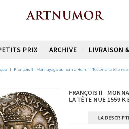
PETITS PRIX
ARCHIVE
LIVRAISON 
ique
‌‌François II - Monnayage au nom d'Henri II, Teston à la tête n
‌‌FRANÇOIS II - MON
LA TÊTE NUE 1559 K
LA DESCRIPT