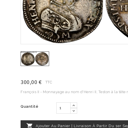
300,00 €
TTC
‌‌François II - Monnayage au nom d'Henri II, Teston à la têt
Quantité

Ajouter Au Panier | Livraison À Partir Du 1er 