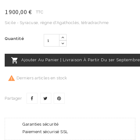
1 900,00 €
TTC
Sicile - Syracuse, règne d'Agathoclès, tétradrachme
Quantité

Ajouter Au Panier | Livraison À Partir Du 1er Septembre

Derniers articles en stock
Partager
Garanties sécurité
Paiement sécurisé SSL