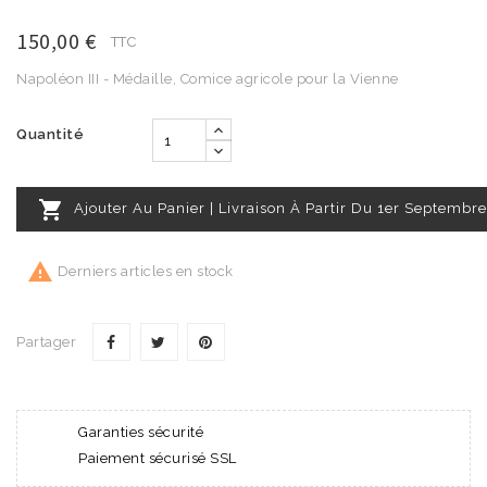
150,00 €
TTC
Napoléon III - Médaille, Comice agricole pour la Vienne
Quantité

Ajouter Au Panier | Livraison À Partir Du 1er Septembre

Derniers articles en stock
Partager
Garanties sécurité
Paiement sécurisé SSL