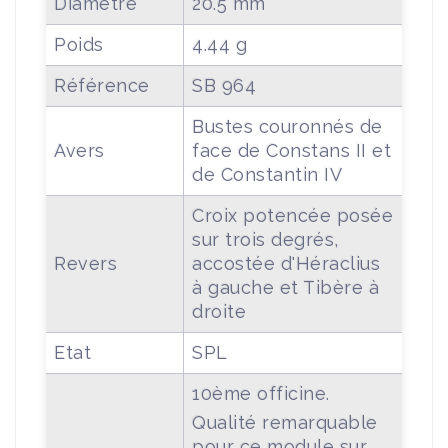
Diamètre
20.5 mm
Poids
4.44 g
Référence
SB 964
Bustes couronnés de
Avers
face de Constans II et
de Constantin IV
Croix potencée posée
sur trois degrés,
Revers
accostée d'Héraclius
à gauche et Tibère à
droite
Etat
SPL
10ème officine.
Qualité remarquable
pour ce module sur