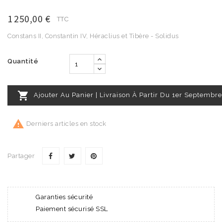
1 250,00 €
TTC
Constans II, Constantin IV, Héraclius et Tibère - Solidus
Quantité

Ajouter Au Panier | Livraison À Partir Du 1er Septembre

Derniers articles en stock
Partager
Garanties sécurité
Paiement sécurisé SSL