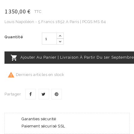
1 350,00 €
TTC
Louis Napoléon - 5 Francs 1852 A Paris | PCGS MS 64
Quantité

Ajouter Au Panier | Livraison À Partir Du 1er Septembre

Derniers articles en stock
Partager
Garanties sécurité
Paiement sécurisé SSL