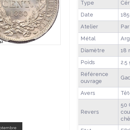
Type
Cér
Date
185
Atelier
Par
Métal
Arg
Diamètre
18
Poids
2.5
Référence
Gad
ouvrage
Avers
Têt
50 
Revers
cou
chê
Septembre