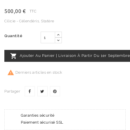
500,00 €
TTC
Cilicie - Célendéris, Statère
Quantité

Ajouter Au Panier | Livraison À Partir Du 1er Septembre

Derniers articles en stock
Partager
Garanties sécurité
Paiement sécurisé SSL