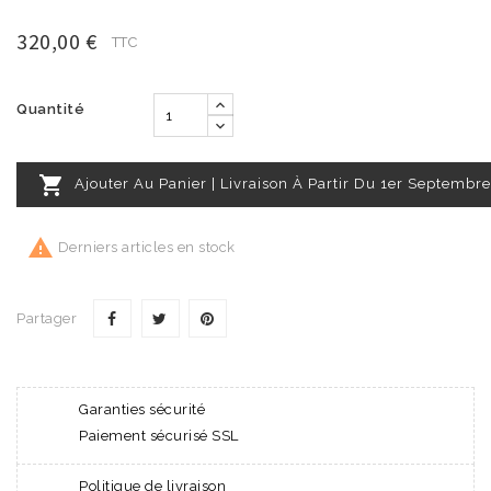
320,00 €
TTC
Quantité

Ajouter Au Panier | Livraison À Partir Du 1er Septembre

Derniers articles en stock
Partager
Garanties sécurité
Paiement sécurisé SSL
Politique de livraison