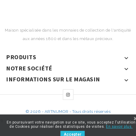
Maison spécialisée dans les monnaies de collection de l'antiquité
aux années 1800 et dans les métaux précieux.
PRODUITS

NOTRE SOCIÉTÉ

INFORMATIONS SUR LE MAGASIN

© 2026 - ARTNUMOR - Tous droits réservés
*}
En poursuivant votre navigation sur ce site, vous acceptez l'utilisation
de Cookies pour réaliser des statistiques de visites.
En savoir plus.
Accepter