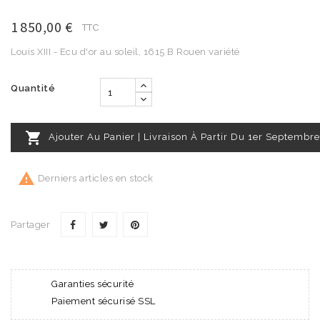
1 850,00 €
TTC
Louis XIII - Ecu d'or au soleil, 1615 B Rouen variété
Quantité

Ajouter Au Panier | Livraison À Partir Du 1er Septembre

Derniers articles en stock
Partager
Garanties sécurité
Paiement sécurisé SSL